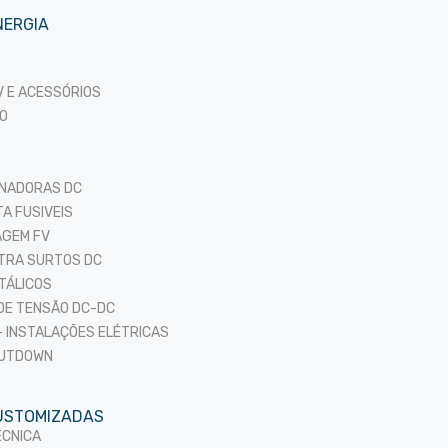
NERGIA
 E ACESSÓRIOS
O
ONADORAS DC
TA FUSIVEIS
AGEM FV
TRA SURTOS DC
TÁLICOS
DE TENSÃO DC-DC
 INSTALAÇÕES ELÉTRICAS
HUTDOWN
USTOMIZADAS
ÉCNICA