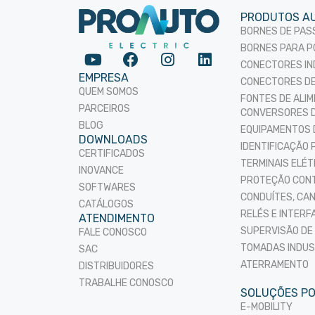
PRODUTOS A
BORNES DE PA
BORNES PARA P
CONECTORES IN
EMPRESA
CONECTORES D
QUEM SOMOS
FONTES DE ALI
PARCEIROS
CONVERSORES D
BLOG
EQUIPAMENTOS
DOWNLOADS
IDENTIFICAÇÃO 
CERTIFICADOS
TERMINAIS ELÉ
INOVANCE
PROTEÇÃO CONT
SOFTWARES
CONDUÍTES, CA
CATÁLOGOS
RELÉS E INTERF
ATENDIMENTO
SUPERVISÃO DE
FALE CONOSCO
TOMADAS INDUS
SAC
ATERRAMENTO
DISTRIBUIDORES
TRABALHE CONOSCO
SOLUÇÕES P
E-MOBILITY