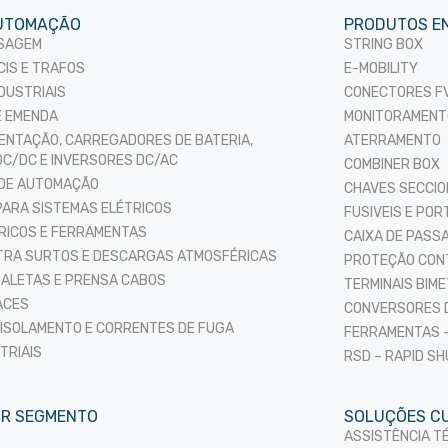
UTOMAÇÃO
PRODUTOS E
SSAGEM
STRING BOX
CIS E TRAFOS
E-MOBILITY
DUSTRIAIS
CONECTORES FV
E EMENDA
MONITORAMENT
MENTAÇÃO, CARREGADORES DE BATERIA,
ATERRAMENTO
C/DC E INVERSORES DC/AC
COMBINER BOX
 DE AUTOMAÇÃO
CHAVES SECCI
PARA SISTEMAS ELÉTRICOS
FUSIVEIS E POR
TRICOS E FERRAMENTAS
CAIXA DE PASS
RA SURTOS E DESCARGAS ATMOSFÉRICAS
PROTEÇÃO CON
NALETAS E PRENSA CABOS
TERMINAIS BIME
ACES
CONVERSORES 
 ISOLAMENTO E CORRENTES DE FUGA
FERRAMENTAS –
TRIAIS
RSD – RAPID S
OR SEGMENTO
SOLUÇÕES C
ASSISTÊNCIA T