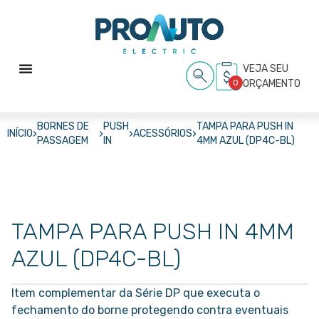
VEJA SEU
0
ORÇAMENTO
BORNES DE
PUSH
TAMPA PARA PUSH IN
›
›
›
›
INÍCIO
ACESSÓRIOS
PASSAGEM
IN
4MM AZUL (DP4C-BL)
TAMPA PARA PUSH IN 4MM
AZUL (DP4C-BL)
Item complementar da Série DP que executa o
fechamento do borne protegendo contra eventuais