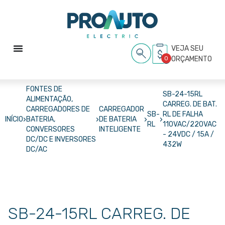
VEJA SEU
0
ORÇAMENTO
FONTES DE
SB-24-15RL
ALIMENTAÇÃO,
CARREG. DE BAT.
CARREGADORES DE
CARREGADOR
SB-
RL DE FALHA
›
›
›
›
INÍCIO
BATERIA,
DE BATERIA
RL
110VAC/220VAC
CONVERSORES
INTELIGENTE
- 24VDC / 15A /
DC/DC E INVERSORES
432W
DC/AC
SB-24-15RL CARREG. DE