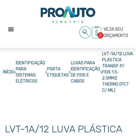
VEJA SEU
0
ORÇAMENTO
LVT-1A/12 LUVA
PLÁSTICA
IDENTIFICAÇÃO
LUVAS PARA
TRANSP. P/
PARA
PORTA
IDENTIFICAÇÃO
›
›
›
›
INÍCIO
FIOS 1.5-
SISTEMAS
ETIQUETAS
DE FIOS E
2.5MM2
ELÉTRICOS
CABOS
THERMO (PCT
C/ MIL)
LVT-1A/12 LUVA PLÁSTICA