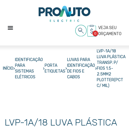
VEJA SEU
0
ORÇAMENTO
LVP-1A/18
LUVA PLÁSTICA
IDENTIFICAÇÃO
LUVAS PARA
TRANSP. P/
PARA
PORTA
IDENTIFICAÇÃO
›
›
›
›
INÍCIO
FIOS 1.5-
SISTEMAS
ETIQUETAS
DE FIOS E
2.5MM2
ELÉTRICOS
CABOS
PLOTTER(PCT
C/ MIL)
LVP-1A/18 LUVA PLÁSTICA