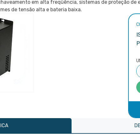
 chaveamento em alta freqüência, sistemas de proteção de e
mes de tensão alta e bateria baixa.
C
I
P
U
ICA
D