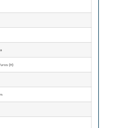
da
furos (H)
mm