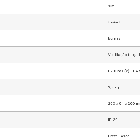
sim
fusível
bornes
Ventilação força
02 furos (V) - 04 
2,5 kg
200 x 84 x 200 
IP-20
Preto Fosco