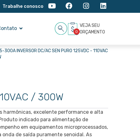
Trabalhe conosco
VEJA SEU
Contato
0
ORÇAMENTO
25-300A INVERSOR DC/AC SEN PURO 125VDC - 110VAC
W
110VAC / 300W
s harmônicas, excelente performance e alta
 Produto indicado para alimentação de
sempenho em equipamentos microprocessados,
a onda de saída puramente senoidal. As