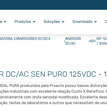
a
Produtos
Soluções
Downloads
BATERIA, CONVERSORES DC/DC E
INVERSOR
ISP-1
›
›
›
ISP
DC/AC
/ 300
R DC/AC SEN PURO 125VDC - 
DAL PURA produzidos pela Proauto possui baixas distorçõe
ações industriais com excelente relação Custo X Benefício.
corretamente com onda senoidal modificada. Excelente de
ção, testes de laboratórios e outros que necessitam de um