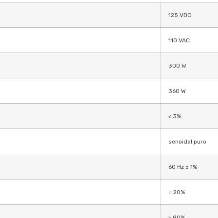
125 VDC
110 VAC
300 W
360 W
< 3%
senoidal puro
60 Hz ± 1%
± 20%
> 80%